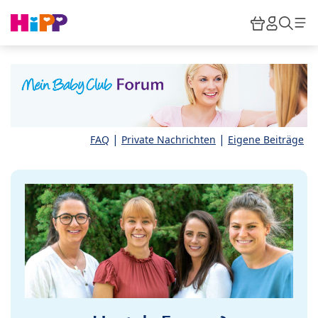
Skip to main content
Warenkor
HiPP M
Such
|
|
FAQ
Private Nachrichten
Eigene Beiträge