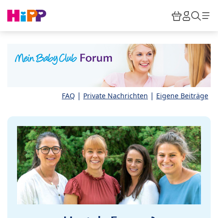
Skip to main content
Warenkor
HiPP M
Such
|
|
FAQ
Private Nachrichten
Eigene Beiträge