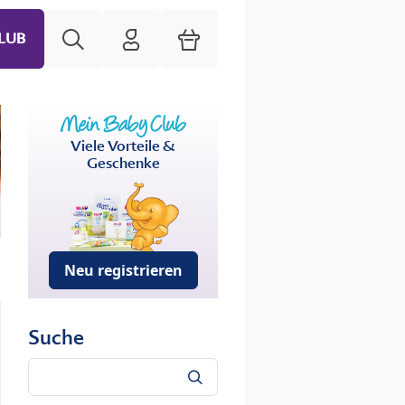
Suche
HiPP Mein Babyclub
Warenkorb
LUB
Viele Vorteile &
Geschenke
Neu registrieren
Suche
Suche