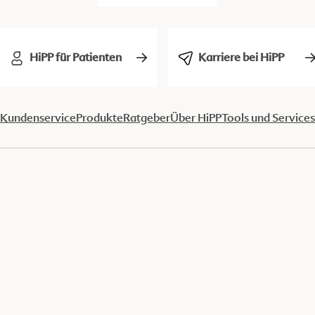
HiPP für Patienten
Karriere bei HiPP
Kundenservice
Produkte
Ratgeber
Über HiPP
Tools und Services