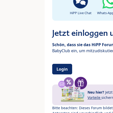
HiPP Live Chat
Whats-App
Jetzt einloggen
Schön, dass sie das HiPP For
BabyClub ein, um mitzudiskutier
Login
Neu hier?
Jetz
Vorteile
sicher
Bitte beachten: Dieses Forum bilde