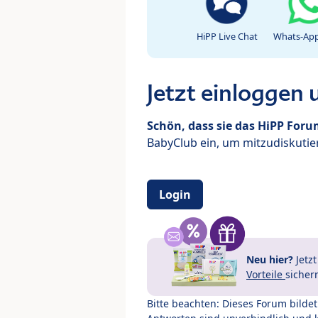
HiPP Live Chat
Whats-App
Jetzt einloggen
Schön, dass sie das HiPP For
BabyClub ein, um mitzudiskutier
Login
Neu hier?
Jetz
Vorteile
sicher
Bitte beachten: Dieses Forum bilde