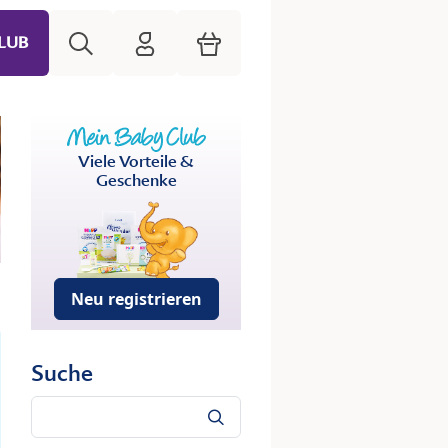
Suche
HiPP Mein Babyclub
Warenkorb
LUB
Viele Vorteile &
Geschenke
Neu registrieren
Suche
Suche