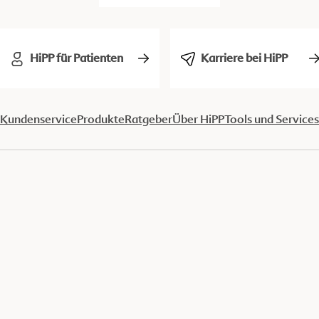
HiPP für Patienten
Karriere bei HiPP
Kundenservice
Produkte
Ratgeber
Über HiPP
Tools und Services