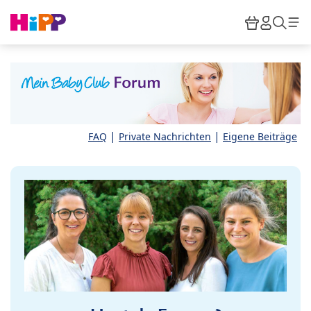
Skip to main content
Warenkor
HiPP M
Such
|
|
FAQ
Private Nachrichten
Eigene Beiträge