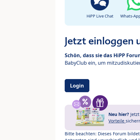
HiPP Live Chat
Whats-App
Jetzt einloggen
Schön, dass sie das HiPP For
BabyClub ein, um mitzudiskutier
Login
Neu hier?
Jetz
Vorteile
sicher
Bitte beachten: Dieses Forum bilde