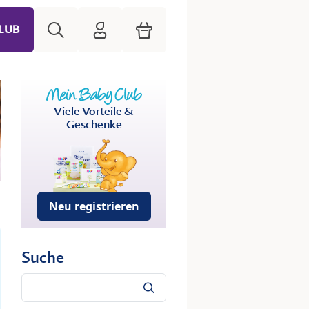
Suche
HiPP Mein Babyclub
Warenkorb
LUB
Viele Vorteile &
Geschenke
Neu registrieren
Suche
Suche