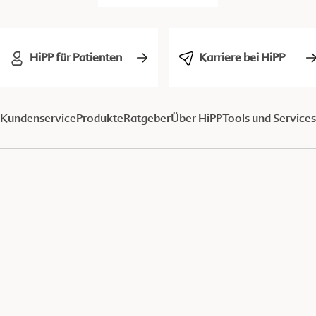
HiPP für Patienten
Karriere bei HiPP
Kundenservice
Produkte
Ratgeber
Über HiPP
Tools und Services