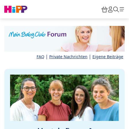
Skip to main content
Warenkor
HiPP M
Such
|
|
FAQ
Private Nachrichten
Eigene Beiträge