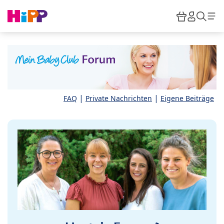
Skip to main content
Warenkor
HiPP M
Such
|
|
FAQ
Private Nachrichten
Eigene Beiträge