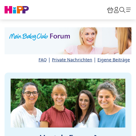
Skip to main content
Warenkor
HiPP M
Such
|
|
FAQ
Private Nachrichten
Eigene Beiträge