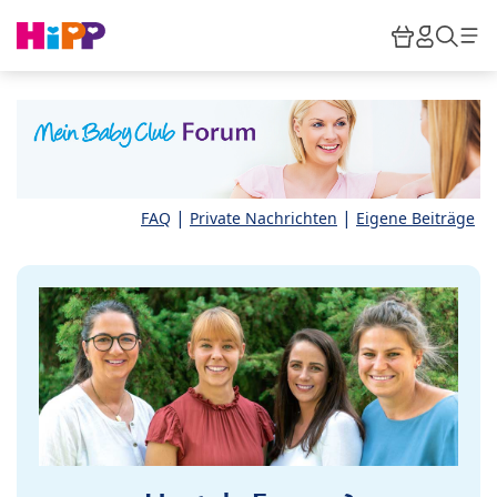
Skip to main content
Warenkor
HiPP M
Such
|
|
FAQ
Private Nachrichten
Eigene Beiträge