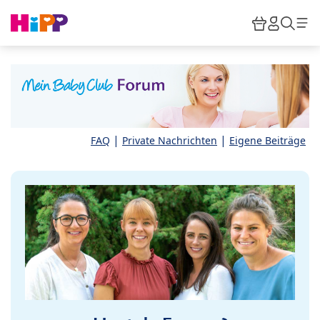
Skip to main content
Warenkor
HiPP M
Such
|
|
FAQ
Private Nachrichten
Eigene Beiträge