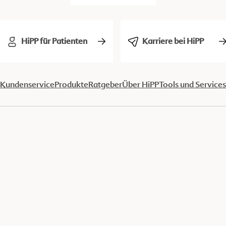
HiPP für Patienten
Karriere bei HiPP
Kundenservice
Produkte
Ratgeber
Über HiPP
Tools und Services