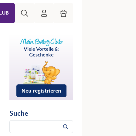
Suche
HiPP Mein Babyclub
Warenkorb
LUB
Viele Vorteile &
Geschenke
Neu registrieren
Suche
Suche