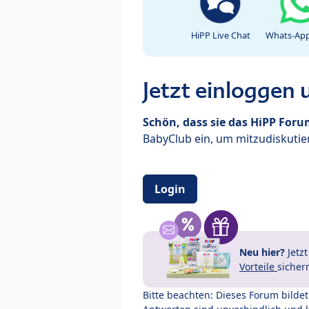
HiPP Live Chat
Whats-App
Jetzt einloggen
Schön, dass sie das HiPP For
BabyClub ein, um mitzudiskutier
Login
Neu hier?
Jetz
Vorteile
sicher
Bitte beachten: Dieses Forum bilde