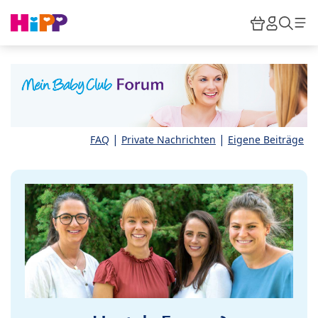
Skip to main content
Warenkor
HiPP M
Such
|
|
FAQ
Private Nachrichten
Eigene Beiträge