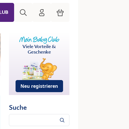
Suche
HiPP Mein Babyclub
Warenkorb
LUB
Viele Vorteile &
Geschenke
Neu registrieren
Suche
Suche