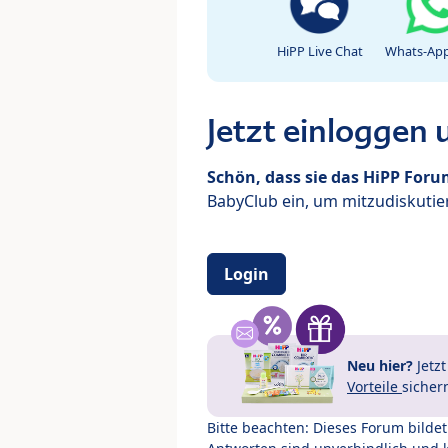
HiPP Live Chat
Whats-App
Jetzt einloggen
Schön, dass sie das HiPP For
BabyClub ein, um mitzudiskutier
Login
Neu hier?
Jetz
Vorteile
sicher
Bitte beachten: Dieses Forum bilde