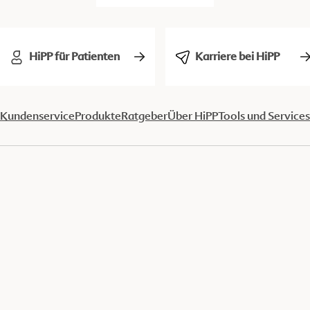
HiPP für Patienten
Karriere bei HiPP
Kundenservice
Produkte
Ratgeber
Über HiPP
Tools und Services