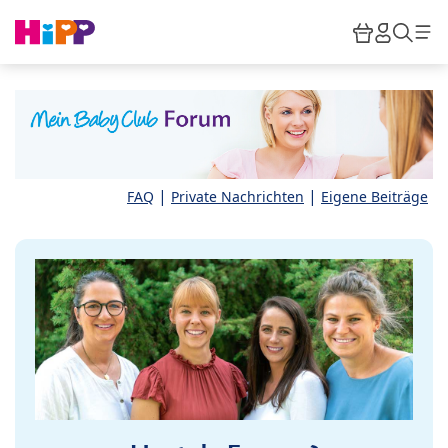
Skip to main content
Warenkor
HiPP M
Such
|
|
FAQ
Private Nachrichten
Eigene Beiträge