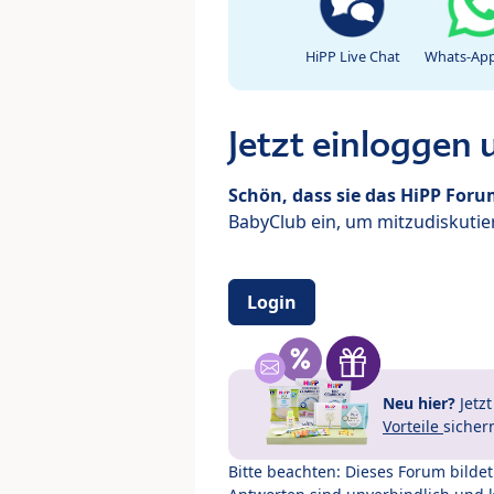
HiPP Live Chat
Whats-App
Jetzt einloggen
Schön, dass sie das HiPP For
BabyClub ein, um mitzudiskutier
Login
Neu hier?
Jetz
Vorteile
sicher
Bitte beachten: Dieses Forum bilde