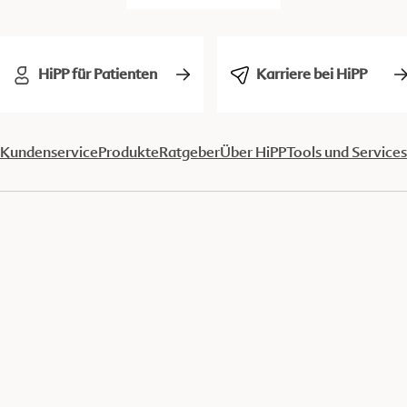
HiPP für Patienten
Karriere bei HiPP
Kundenservice
Produkte
Ratgeber
Über HiPP
Tools und Services