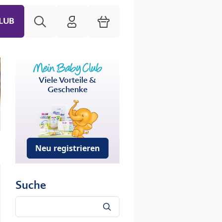
Suche
HiPP Mein Babyclub
Warenkorb
LUB
Viele Vorteile &
Geschenke
Neu registrieren
Suche
Suche