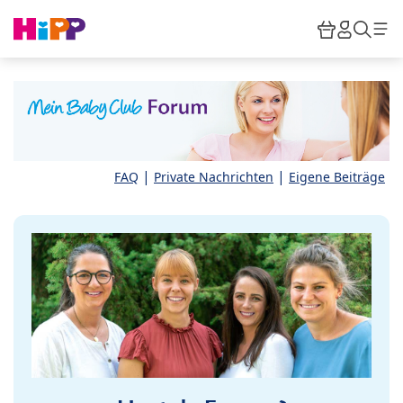
Skip to main content
Warenkor
HiPP M
Such
|
|
FAQ
Private Nachrichten
Eigene Beiträge