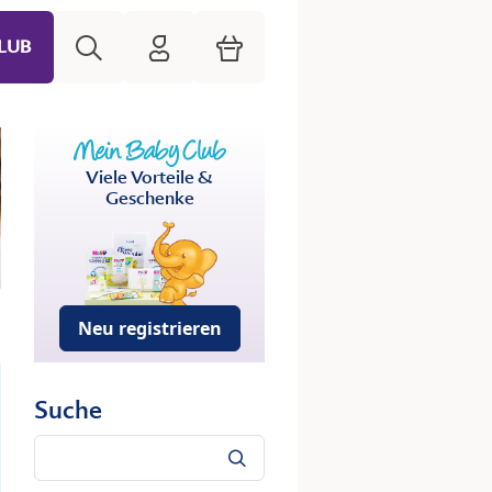
Suche
HiPP Mein Babyclub
Warenkorb
LUB
Viele Vorteile &
Geschenke
Neu registrieren
Suche
Suche