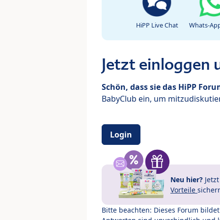
HiPP Live Chat
Whats-App
Jetzt einloggen
Schön, dass sie das HiPP For
BabyClub ein, um mitzudiskutier
Login
Neu hier?
Jetz
Vorteile
sicher
Bitte beachten: Dieses Forum bilde