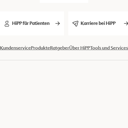
HiPP für Patienten
Karriere bei HiPP
Kundenservice
Produkte
Ratgeber
Über HiPP
Tools und Services