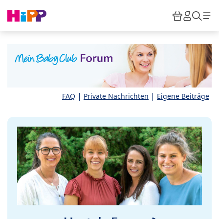
Skip to main content
Warenkor
HiPP M
Such
|
|
FAQ
Private Nachrichten
Eigene Beiträge