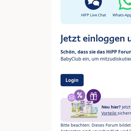
HiPP Live Chat
Whats-App
Jetzt einloggen
Schön, dass sie das HiPP For
BabyClub ein, um mitzudiskutier
Login
Neu hier?
Jetz
Vorteile
sicher
Bitte beachten: Dieses Forum bilde