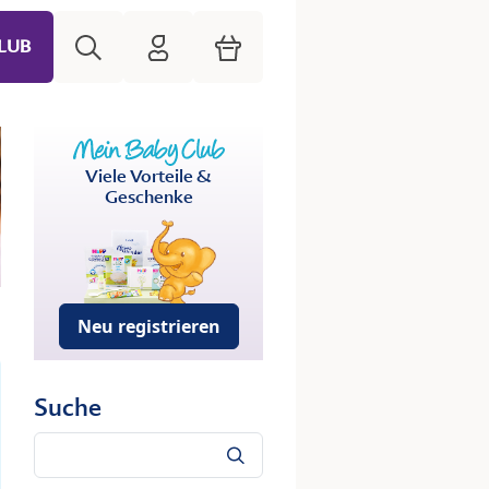
Suche
HiPP Mein Babyclub
Warenkorb
LUB
Viele Vorteile &
Geschenke
Neu registrieren
Suche
Suche