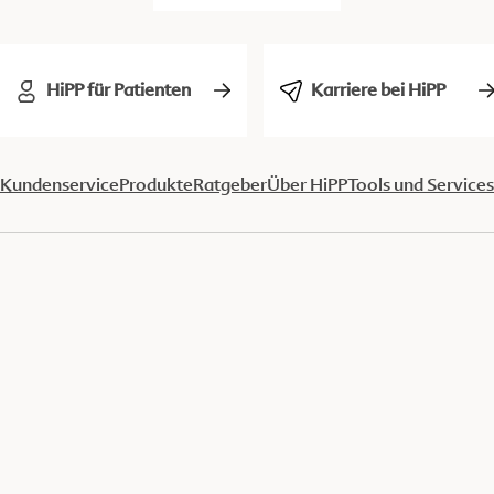
HiPP für Patienten
Karriere bei HiPP
Kundenservice
Produkte
Ratgeber
Über HiPP
Tools und Services