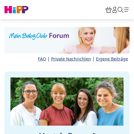
Skip to main content
Warenkor
HiPP M
Such
|
|
FAQ
Private Nachrichten
Eigene Beiträge