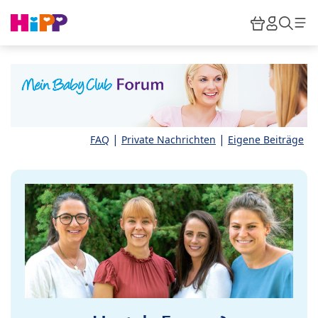
Skip to main content
Warenkor
HiPP M
Such
|
|
FAQ
Private Nachrichten
Eigene Beiträge