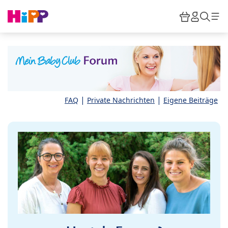
Skip to main content
Warenkor
HiPP M
Such
|
|
FAQ
Private Nachrichten
Eigene Beiträge