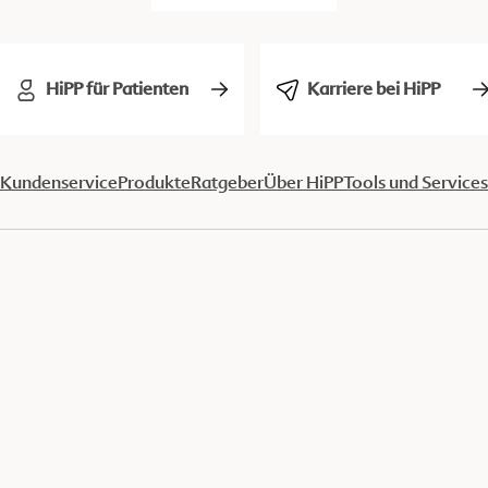
HiPP für Patienten
Karriere bei HiPP
Kundenservice
Produkte
Ratgeber
Über HiPP
Tools und Services