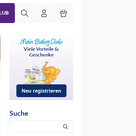
Suche
HiPP Mein Babyclub
Warenkorb
LUB
Viele Vorteile &
Geschenke
Neu registrieren
Suche
Suche