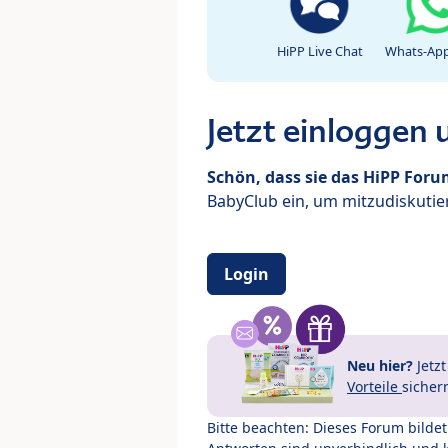
HiPP Live Chat
Whats-App
Jetzt einloggen
Schön, dass sie das HiPP For
BabyClub ein, um mitzudiskutier
Login
Neu hier?
Jetz
Vorteile
sicher
Bitte beachten: Dieses Forum bilde