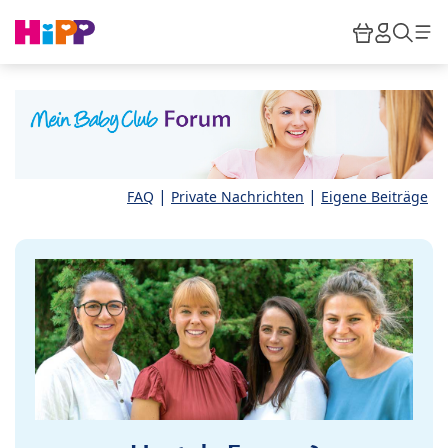
Skip to main content
Warenkor
HiPP M
Such
|
|
FAQ
Private Nachrichten
Eigene Beiträge