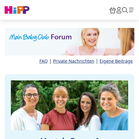
Skip to main content
Warenkor
HiPP M
Such
|
|
FAQ
Private Nachrichten
Eigene Beiträge