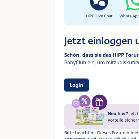
HiPP Live Chat
Whats-App
Jetzt einloggen
Schön, dass sie das HiPP For
BabyClub ein, um mitzudiskutier
Login
Neu hier?
Jetz
Vorteile
sicher
Bitte beachten: Dieses Forum bilde