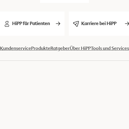
HiPP für Patienten
Karriere bei HiPP
Kundenservice
Produkte
Ratgeber
Über HiPP
Tools und Services