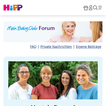
Skip to main content
Warenkor
HiPP M
Such
|
|
FAQ
Private Nachrichten
Eigene Beiträge