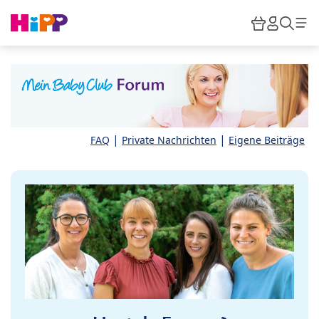
Skip to main content
Warenkor
HiPP M
Such
|
|
FAQ
Private Nachrichten
Eigene Beiträge