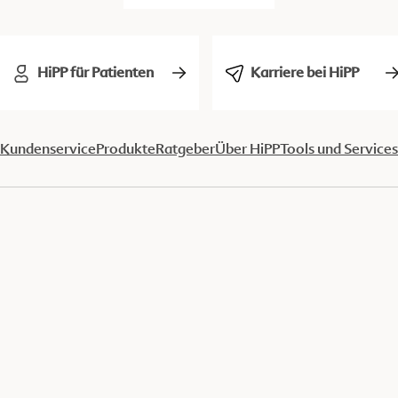
HiPP für Patienten
Karriere bei HiPP
Kundenservice
Produkte
Ratgeber
Über HiPP
Tools und Services