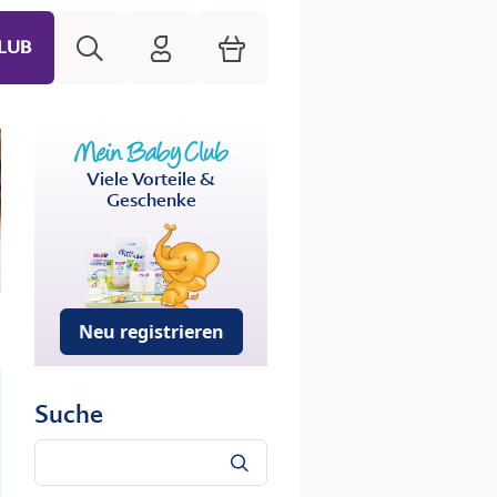
Suche
HiPP Mein Babyclub
Warenkorb
LUB
Viele Vorteile &
Geschenke
Neu registrieren
Suche
Suche