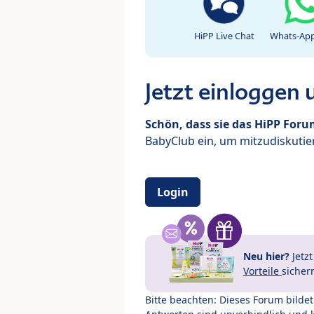
HiPP Live Chat
Whats-App
Jetzt einloggen
Schön, dass sie das HiPP For
BabyClub ein, um mitzudiskutier
Login
Neu hier?
Jetz
Vorteile
sicher
Bitte beachten: Dieses Forum bilde