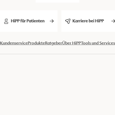
HiPP für Patienten
Karriere bei HiPP
Kundenservice
Produkte
Ratgeber
Über HiPP
Tools und Services