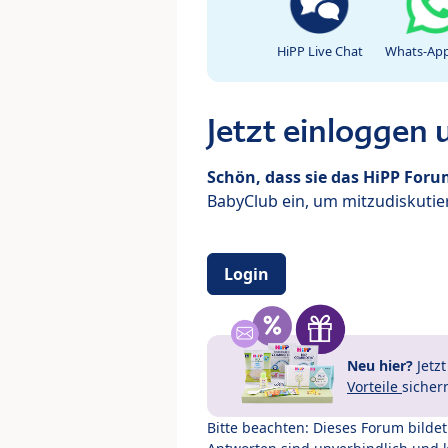
HiPP Live Chat
Whats-App
Jetzt einloggen
Schön, dass sie das HiPP For
BabyClub ein, um mitzudiskutier
Login
Neu hier?
Jetz
Vorteile
sicher
Bitte beachten: Dieses Forum bilde