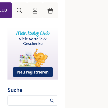
Suche
HiPP Mein Babyclub
Warenkorb
LUB
Viele Vorteile &
Geschenke
Neu registrieren
Suche
Suche