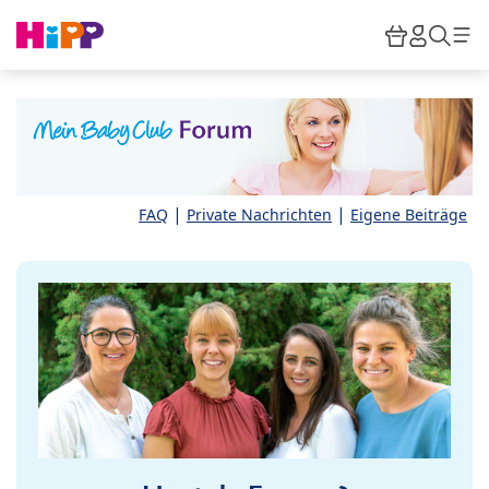
Skip to main content
Warenkor
HiPP M
Such
|
|
FAQ
Private Nachrichten
Eigene Beiträge