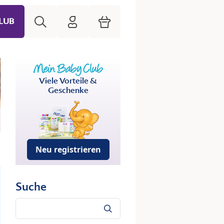
Suche
HiPP Mein Babyclub
Warenkorb
LUB
Viele Vorteile &
Geschenke
Neu registrieren
Suche
Suche