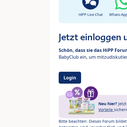
HiPP Live Chat
Whats-App
Jetzt einloggen
Schön, dass sie das HiPP For
BabyClub ein, um mitzudiskutier
Login
Neu hier?
Jetz
Vorteile
sicher
Bitte beachten: Dieses Forum bilde