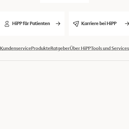
HiPP für Patienten
Karriere bei HiPP
Kundenservice
Produkte
Ratgeber
Über HiPP
Tools und Services