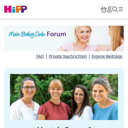
Skip to main content
Warenkor
HiPP M
Such
|
|
FAQ
Private Nachrichten
Eigene Beiträge