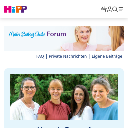
Skip to main content
Warenkor
HiPP M
Such
|
|
FAQ
Private Nachrichten
Eigene Beiträge