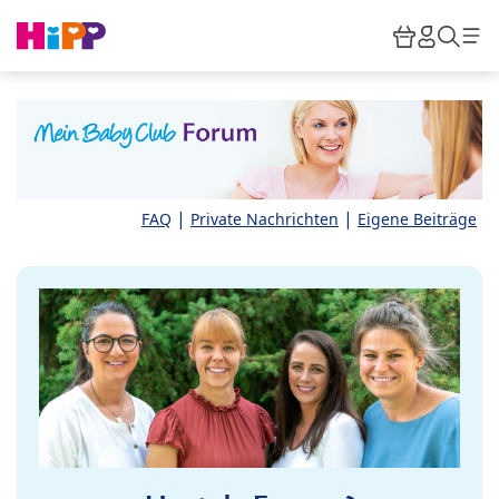
Skip to main content
Warenkor
HiPP M
Such
|
|
FAQ
Private Nachrichten
Eigene Beiträge