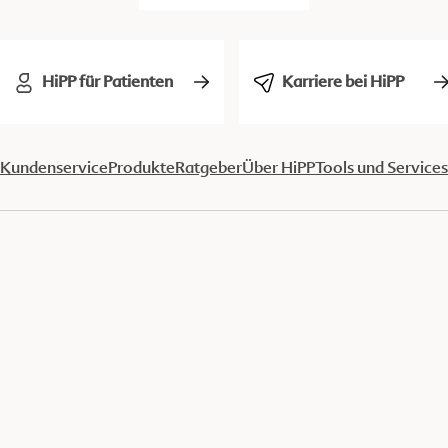
HiPP für Patienten
Karriere bei HiPP
Kundenservice
Produkte
Ratgeber
Über HiPP
Tools und Services