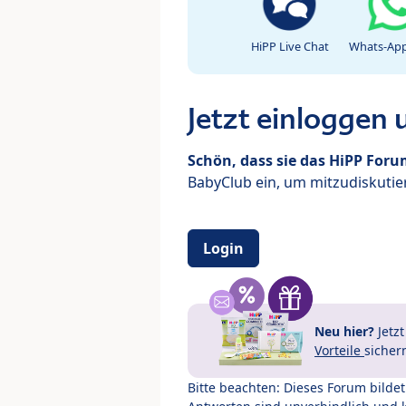
HiPP Live Chat
Whats-App
Jetzt einloggen
Schön, dass sie das HiPP For
BabyClub ein, um mitzudiskutier
Login
Neu hier?
Jetz
Vorteile
sicher
Bitte beachten: Dieses Forum bilde