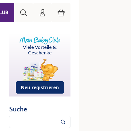
Suche
HiPP Mein Babyclub
Warenkorb
LUB
Viele Vorteile &
Geschenke
Neu registrieren
Suche
Suche