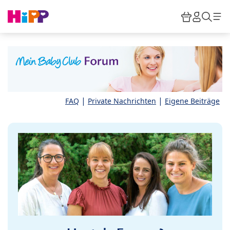
Skip to main content
Warenkor
HiPP M
Such
|
|
FAQ
Private Nachrichten
Eigene Beiträge