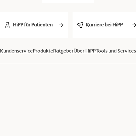
HiPP für Patienten
Karriere bei HiPP
Kundenservice
Produkte
Ratgeber
Über HiPP
Tools und Services