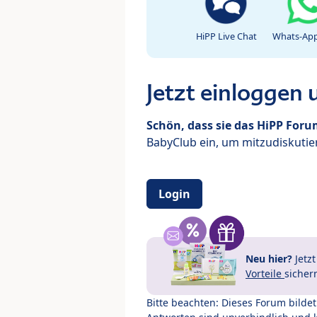
HiPP Live Chat
Whats-App
Jetzt einloggen
Schön, dass sie das HiPP For
BabyClub ein, um mitzudiskutier
Login
Neu hier?
Jetz
Vorteile
sicher
Bitte beachten: Dieses Forum bilde