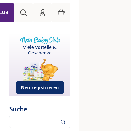
Suche
HiPP Mein Babyclub
Warenkorb
LUB
Viele Vorteile &
Geschenke
Neu registrieren
Suche
Suche