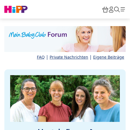
Skip to main content
Warenkor
HiPP M
Such
|
|
FAQ
Private Nachrichten
Eigene Beiträge