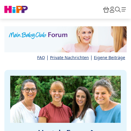
Skip to main content
Warenkor
HiPP M
Such
|
|
FAQ
Private Nachrichten
Eigene Beiträge