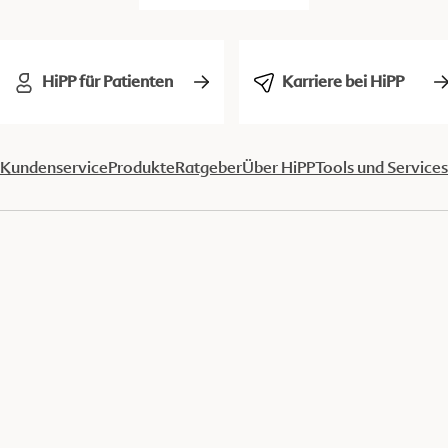
HiPP für Patienten
Karriere bei HiPP
Kundenservice
Produkte
Ratgeber
Über HiPP
Tools und Services