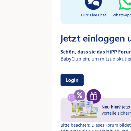
HiPP Live Chat
Whats-App
Jetzt einloggen
Schön, dass sie das HiPP For
BabyClub ein, um mitzudiskutier
Login
Neu hier?
Jetz
Vorteile
sicher
Bitte beachten: Dieses Forum bilde