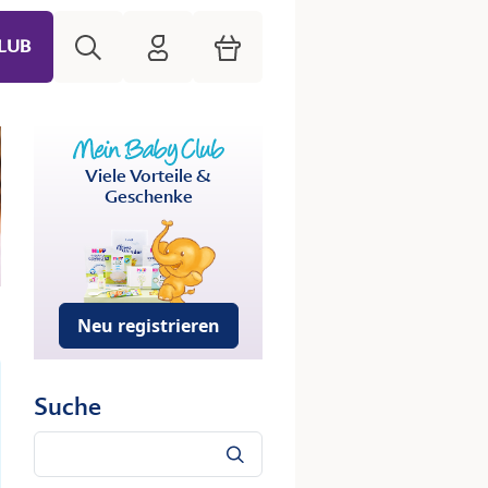
Suche
HiPP Mein Babyclub
Warenkorb
LUB
Viele Vorteile &
Geschenke
Neu registrieren
Suche
Suche