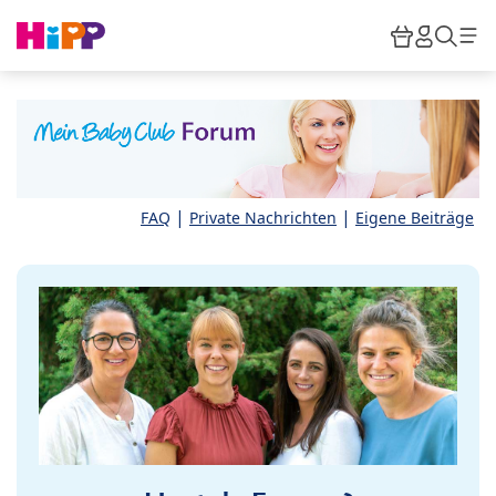
Skip to main content
Warenkor
HiPP M
Such
|
|
FAQ
Private Nachrichten
Eigene Beiträge