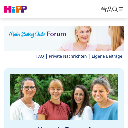
Skip to main content
Warenkor
HiPP M
Such
|
|
FAQ
Private Nachrichten
Eigene Beiträge