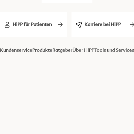
HiPP für Patienten
Karriere bei HiPP
Kundenservice
Produkte
Ratgeber
Über HiPP
Tools und Services