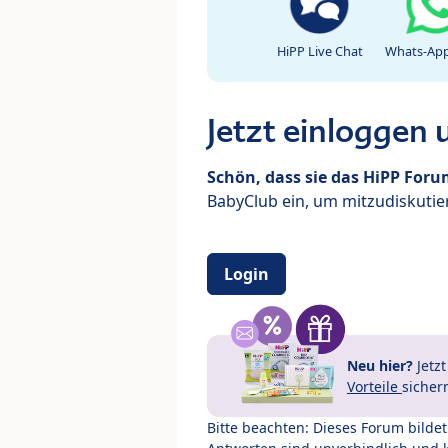
HiPP Live Chat
Whats-App
Jetzt einloggen
Schön, dass sie das HiPP For
BabyClub ein, um mitzudiskutier
Login
Neu hier?
Jetz
Vorteile
sicher
Bitte beachten: Dieses Forum bilde