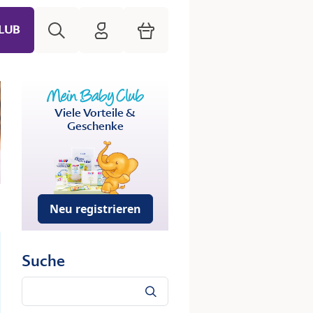
Suche
HiPP Mein Babyclub
Warenkorb
LUB
Viele Vorteile &
Geschenke
Neu registrieren
Suche
Suche