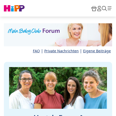
Skip to main content
Warenkor
HiPP M
Such
|
|
FAQ
Private Nachrichten
Eigene Beiträge