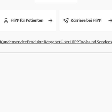
HiPP für Patienten
Karriere bei HiPP
Kundenservice
Produkte
Ratgeber
Über HiPP
Tools und Services