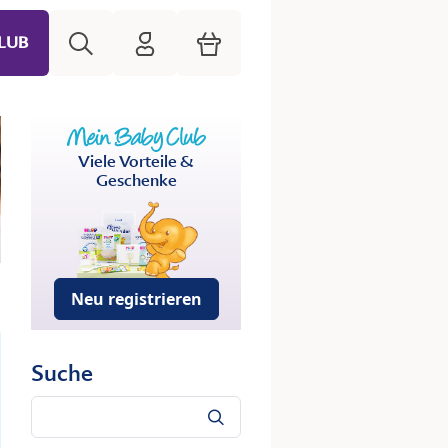
Suche
HiPP Mein Babyclub
Warenkorb
LUB
Viele Vorteile &
Geschenke
Neu registrieren
Suche
Suche