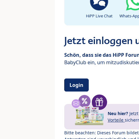
HiPP Live Chat
Whats-App
Jetzt einloggen
Schön, dass sie das HiPP For
BabyClub ein, um mitzudiskutier
Login
Neu hier?
Jetz
Vorteile
sicher
Bitte beachten: Dieses Forum bilde