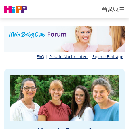
Skip to main content
Warenkor
HiPP M
Such
|
|
FAQ
Private Nachrichten
Eigene Beiträge