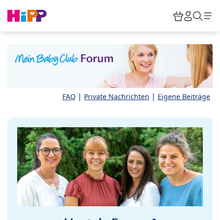
Skip to main content
Warenkor
HiPP M
Such
|
|
FAQ
Private Nachrichten
Eigene Beiträge