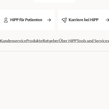
HiPP für Patienten
Karriere bei HiPP
Kundenservice
Produkte
Ratgeber
Über HiPP
Tools und Services