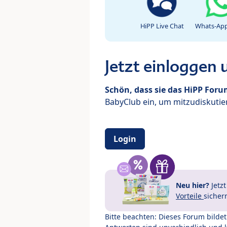
HiPP Live Chat
Whats-App
Jetzt einloggen
Schön, dass sie das HiPP For
BabyClub ein, um mitzudiskutier
Login
Neu hier?
Jetz
Vorteile
sicher
Bitte beachten: Dieses Forum bilde