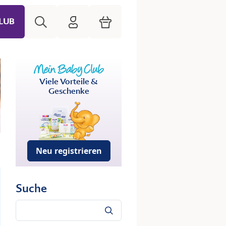
Suche
HiPP Mein Babyclub
Warenkorb
LUB
Viele Vorteile &
Geschenke
Neu registrieren
Suche
Suche